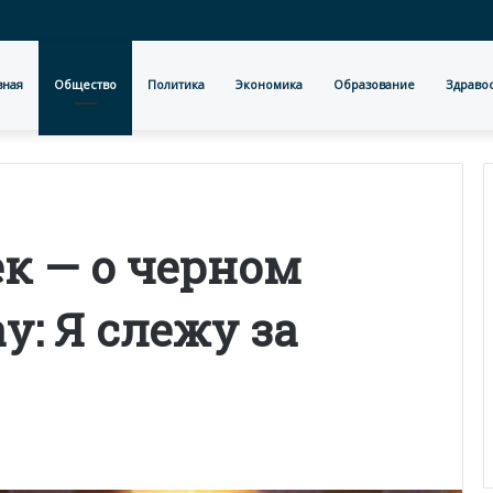
вная
Общество
Политика
Экономика
Образование
Здраво
к — о черном
у: Я слежу за