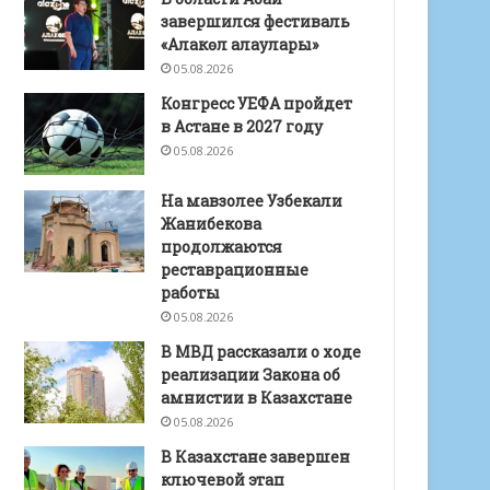
завершился фестиваль
«Алакөл алаулары»
05.08.2026
Конгресс УЕФА пройдет
в Астане в 2027 году
05.08.2026
На мавзолее Узбекали
Жанибекова
продолжаются
реставрационные
работы
05.08.2026
В МВД рассказали о ходе
реализации Закона об
амнистии в Казахстане
05.08.2026
В Казахстане завершен
ключевой этап