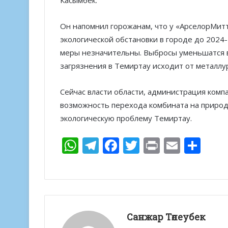
Он напомнил горожанам, что у «АрселорМит
экологической обстановки в городе до 2024-
меры незначительны. Выбросы уменьшатся вс
загрязнения в Темиртау исходит от металлу
Сейчас власти области, администрация ком
возможность перехода комбината на природ
экологическую проблему Темиртау.
W
T
F
T
Pr
E
О
h
el
ac
w
in
m
т
at
e
e
itt
t
ai
п
s
gr
b
er
l
р
A
a
o
а
Санжар Төлеубек
p
m
o
в