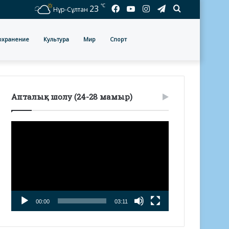
℃
Facebook
YouTube
Instagram
Telegram
Іздеу
23
Нұр-Сұлтан
охранение
Культура
Мир
Спорт
Апталық шолу (24-28 мамыр)
Видеоплеер
00:00
03:11