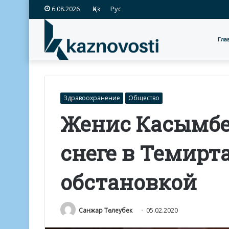
Қаз
Рус
6.08.2026
Гла
Здравоохранение
Общество
Женис Касымбе
снеге в Темирта
обстановкой
Санжар Төлеубек
05.02.2020