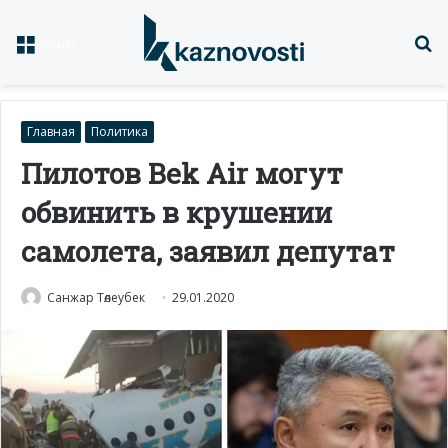
Із
Меню
Главная
Политика
Пилотов Bek Air могут
обвинить в крушении
самолета, заявил депутат
Санжар Төлеубек
29.01.2020