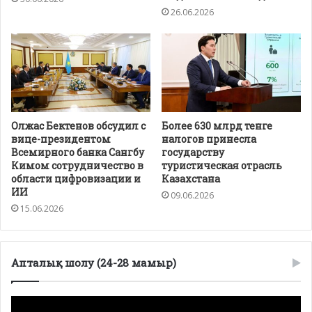
26.06.2026
Олжас Бектенов обсудил с
Более 630 млрд тенге
вице-президентом
налогов принесла
Всемирного банка Сангбу
государству
Кимом сотрудничество в
туристическая отрасль
области цифровизации и
Казахстана
ИИ
09.06.2026
15.06.2026
Апталық шолу (24-28 мамыр)
Видеоплеер