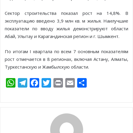
Сектор строительства показал рост на 14,8%. В
эксплуатацию введено 3,9 млн кв. м жилья. Наилучшие
показатели по вводу жилья демонстрируют области
Абай, Улытау и Карагандинская регион и г. Шымкент.
По итогам I квартала по всем 7 основным показателям
рост отмечается в 8 регионах, включая Астану, Алматы,
Туркестанскую и Жамбылскую области.
W
T
F
T
Pr
E
О
h
el
ac
w
in
m
т
at
e
e
itt
t
ai
п
s
gr
b
er
l
р
A
a
o
а
p
m
o
в