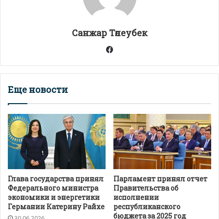
p
k
и
т
Санжар Төлеубек
ь
Facebook
Еще новости
Глава государства принял
Парламент принял отчет
Федерального министра
Правительства об
экономики и энергетики
исполнении
Германии Катерину Райхе
республиканского
бюджета за 2025 год
30.06.2026