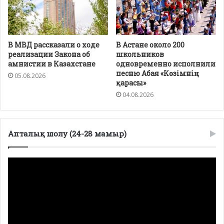
В МВД рассказали о ходе
В Астане около 200
реализации Закона об
школьников
амнистии в Казахстане
одновременно исполнили
песню Абая «Көзімнің
05.08.2026
қарасы»
04.08.2026
Апталық шолу (24-28 мамыр)
Видеоплеер