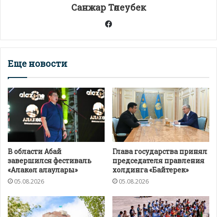
т
Санжар Төлеубек
ь
Facebook
Еще новости
В области Абай
Глава государства принял
завершился фестиваль
председателя правления
«Алакөл алаулары»
холдинга «Байтерек»
05.08.2026
05.08.2026