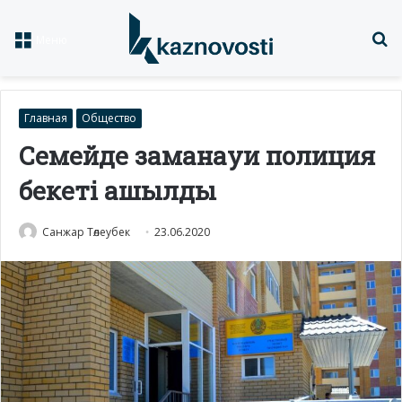
Із
Меню
Главная
Общество
Семейде заманауи полиция
бекеті ашылды
Санжар Төлеубек
23.06.2020