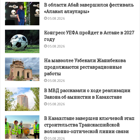
В области Абай завершился фестиваль
«Алакөл алаулары»
05.08.2026
Конгресс УЕФА пройдет в Астане в 2027
году
05.08.2026
На мавзолее Узбекали Жанибекова
продолжаются реставрационные
работы
05.08.2026
В МВД рассказали о ходе реализации
Закона об амнистии в Казахстане
05.08.2026
В Казахстане завершен ключевой этап
строительства Транскаспийской
волоконно-оптической линии связи
05.08.2026