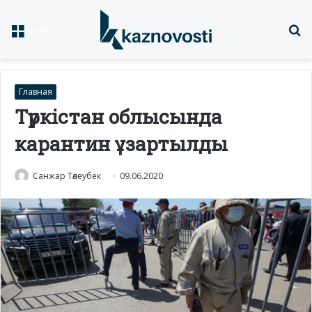
Із
Меню
Главная
Түркістан облысында
карантин ұзартылды
Санжар Төлеубек
09.06.2020