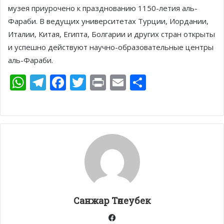
музея приурочено к празднованию 1150-летия аль-
Фараби. В ведущих университетах Турции, Иордании,
Италии, Китая, Египта, Болгарии и других стран открыты
и успешно действуют научно-образовательные центры
аль-Фараби.
W
T
F
T
Pr
E
О
h
el
ac
w
in
m
т
at
e
e
itt
t
ai
п
s
gr
b
er
l
р
A
a
o
а
p
m
o
в
p
k
и
т
Санжар Төлеубек
ь
Facebook