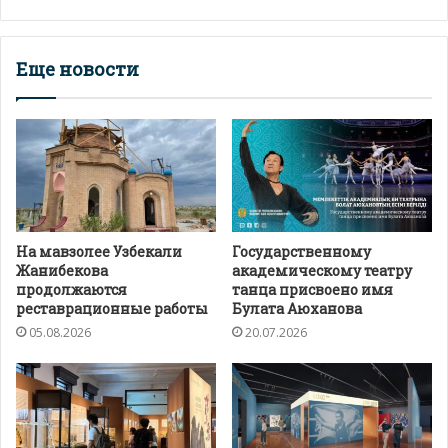
Еще новости
На мавзолее Узбекали
Государственному
Жанибекова
академическому театру
продолжаются
танца присвоено имя
реставрационные работы
Булата Аюханова
05.08.2026
20.07.2026