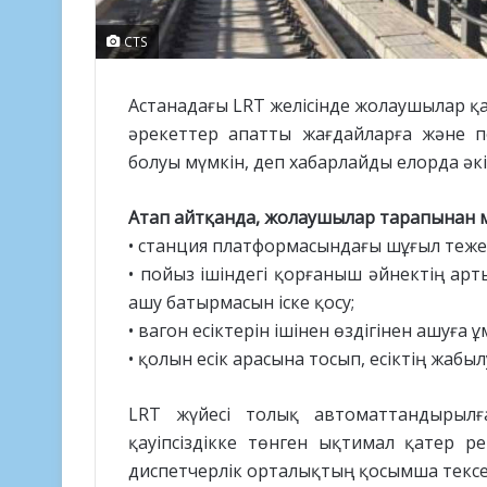
CTS
Астанадағы LRT желісінде жолаушылар қа
әрекеттер апатты жағдайларға және 
болуы мүмкін, деп хабарлайды елорда әкі
Атап айтқанда, жолаушылар тарапынан м
• станция платформасындағы шұғыл тежеу
• пойыз ішіндегі қорғаныш әйнектің ар
ашу батырмасын іске қосу;
• вагон есіктерін ішінен өздігінен ашуға ұ
• қолын есік арасына тосып, есіктің жабыл
LRT жүйесі толық автоматтандырылғ
қауіпсіздікке төнген ықтимал қатер 
диспетчерлік орталықтың қосымша тексері