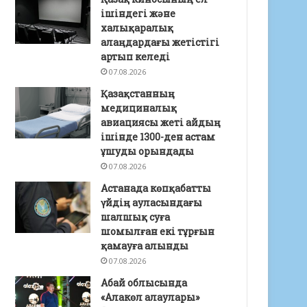
ішіндегі және
халықаралық
алаңдардағы жетістігі
артып келеді
07.08.2026
Қазақстанның
медициналық
авиациясы жеті айдың
ішінде 1300-ден астам
ұшуды орындады
07.08.2026
Астанада көпқабатты
үйдің ауласындағы
шалшық суға
шомылған екі тұрғын
қамауға алынды
07.08.2026
Абай облысында
«Алакөл алаулары»