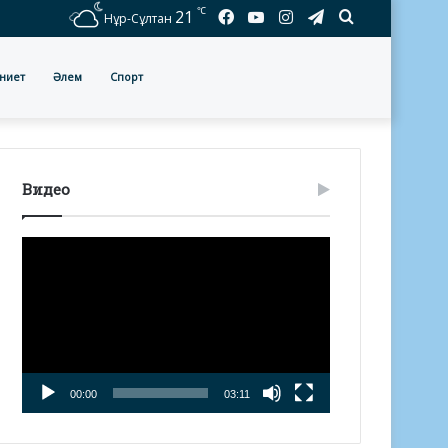
℃
Facebook
YouTube
Instagram
Telegram
Іздеу
21
Нұр-Сұлтан
ниет
Әлем
Спорт
Видео
Видео
плейер
00:00
03:11