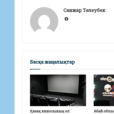
A
a
o
Санжар Төлеубек
p
m
o
Facebook
p
k
Басқа жаңалықтар
Қазақ киносының ел
Абай облы