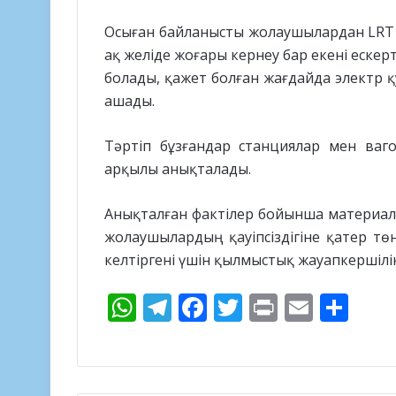
Осыған байланысты жолаушылардан LRT п
ақ желіде жоғары кернеу бар екені еске
болады, қажет болған жағдайда электр қ
ашады.
Тәртіп бұзғандар станциялар мен ваг
арқылы анықталады.
Анықталған фактілер бойынша материал
жолаушылардың қауіпсіздігіне қатер төн
келтіргені үшін қылмыстық жауапкершілік
W
T
F
T
Pr
E
S
h
el
ac
w
in
m
h
at
e
e
itt
t
ai
ar
s
gr
b
er
l
e