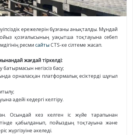
уіпсіздік ережелерін бұзғаны анықталды. Мұндай
пойыз қозғалысының уақытша тоқтауына себеп
мдігінің ресми
сайты
CTS-ке сілтеме жасап.
ынандай жағдай тіркелді:
 батырмасын негізсіз басу;
тында орналасқан платформалық есіктерді шұғыл
мтылу;
уына әдейі кедергі келтіру.
ан. Осындай кез келген іс жүйе тарапынан
ретінде қабылданып, пойыздың тоқтауына және
с жүргізуіне әкеледі.