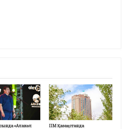
сында «Алакөл
ІІМ Қазақстанда