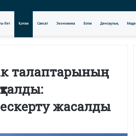
ты бет
Қоғам
Саясат
Экономика
Білім
Денсаулық
Мәде
здік талаптарының
талды:
 ескерту жасалды