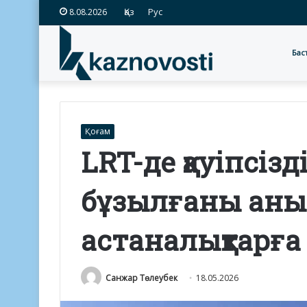
Қаз
Рус
8.08.2026
Бас
Қоғам
LRT-де қауіпсі
бұзылғаны анық
астаналықтарға
Санжар Төлеубек
18.05.2026