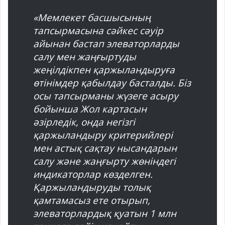
«Мемлекет басшысының
тапсырмасына сәйкес сәуір
айынан бастап элеваторларды
салу мен жаңғыртуды
жеңілдікпен қаржыландыруға
өтінімдер қабылдау басталды. Біз
осы тапсырманы жүзеге асыру
бойынша Жол картасын
әзірледік, онда негізгі
қаржыландыру критерийлері
мен астық сақтау нысандарын
салу және жаңғырту жөніндегі
индикаторлар көзделген.
Қаржыландыруды толық
қамтамасыз ете отырып,
элеваторлардық қуатын 1 млн