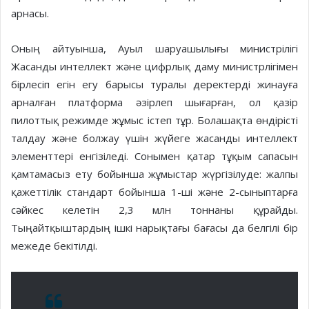
арнасы.
Оның айтуынша, Ауыл шаруашылығы министрілігі
Жасанды интеллект және цифрлық даму министрлігімен
бірлесіп егін егу барысы туралы деректерді жинауға
арналған платформа әзірлеп шығарған, ол қазір
пилоттық режимде жұмыс істеп тұр. Болашақта өндірісті
талдау және болжау үшін жүйеге жасанды интеллект
элементтері енгізіледі. Сонымен қатар тұқым сапасын
қамтамасыз ету бойынша жұмыстар жүргізілуде: жалпы
қажеттілік стандарт бойынша 1-ші және 2-сыныптарға
сәйкес келетін 2,3 млн тоннаны құрайды.
Тыңайтқыштардың ішкі нарықтағы бағасы да белгілі бір
межеде бекітілді.