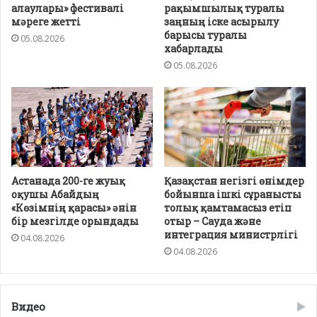
алаулары» фестивалі
рақымшылық туралы
мәреге жетті
заңның іске асырылу
барысы туралы
05.08.2026
хабарлады
05.08.2026
Астанада 200-ге жуық
Қазақстан негізгі өнімдер
оқушы Абайдың
бойынша ішкі сұранысты
«Көзімнің қарасы» әнін
толық қамтамасыз етіп
бір мезгілде орындады
отыр – Сауда және
интеграция министрлігі
04.08.2026
04.08.2026
Видео