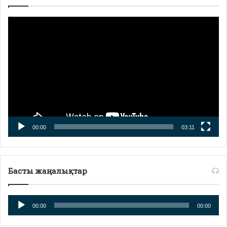
Видео
плейер
00:00
03:11
Басты жаңалықтар
Аудио
00:00
00:00
плейер