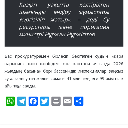
Қазіргі уақытта келтірілген
шығынды өндіру жұмыстары
жүргізіліп жатыр»,
– деді Су
ресурстары және ирригация
министрі Нұржан Нұржігітов.
Бас прокуратурамен бірлесіп бекітілген судың «қара
нарығын» жою жөніндегі жол картасы аясында 2026
жылдың басынан бері бассейндік инспекциялар заңсыз
су алғаны үшін жалпы сомасы 41 млн теңгеге 99 әкімшілік
айыппұл салды.
W
T
F
T
Pr
E
S
h
el
ac
w
in
m
h
at
e
e
itt
t
ai
ar