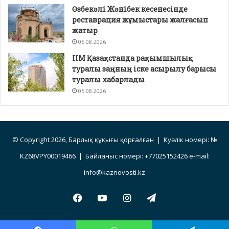
Өзбекәлі Жәнібек кесенесінде
реставрация жұмыстары жалғасып
жатыр
05.08.2026
ІІМ Қазақстанда рақымшылық
туралы заңның іске асырылу барысы
туралы хабарлады
05.08.2026
© Copyright 2026, Барлық құқығы қорғалған | Куәлік номері: №
KZ68VPY00019466 | Байланыс номері: +77025152426 e-mail:
info@kaznovosti.kz
Facebook
YouTube
Instagram
Telegram