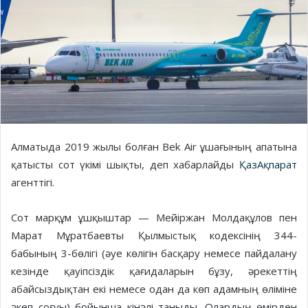
Алматыда 2019 жылы болған Bek Air ұшағының апатына
қатысты сот үкімі шықты, деп хабарлайды
ҚазАқпарат
агенттігі.
Сот марқұм ұшқыштар — Мейіржан Молдақұлов пен
Марат Мұратбаевты Қылмыстық кодексінің 344-
бабының 3-бөлігі (әуе көлігін басқару немесе пайдалану
кезінде қауіпсіздік қағидаларын бұзу, әрекеттің
абайсыздықтан екі немесе одан да көп адамның өліміне
әкеп соғуы) бойынша кінәлі таныды. Олардың өмірден