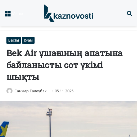
Із
Меню
Басты
Қоғам
Bek Air ұшағының апатына
байланысты сот үкімі
шықты
Санжар Төлеубек
05.11.2025