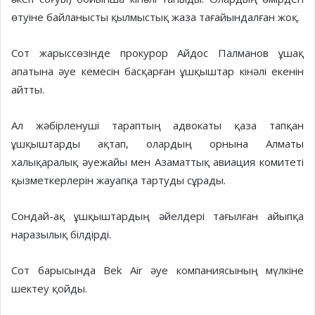
өтуіне байланысты қылмыстық жаза тағайындалған жоқ.
Сот жарыссөзінде прокурор Айдос Палманов ұшақ
апатына әуе кемесін басқарған ұшқыштар кінәлі екенін
айтты.
Ал жәбірленуші тараптың адвокаты қаза тапқан
ұшқыштарды ақтап, олардың орнына Алматы
халықаралық әуежайы мен Азаматтық авиация комитеті
қызметкерлерін жауапқа тартуды сұрады.
Сондай-ақ ұшқыштардың әйелдері тағылған айыпқа
наразылық білдірді.
Сот барысында Bek Air әуе компаниясының мүлкіне
шектеу қойды.