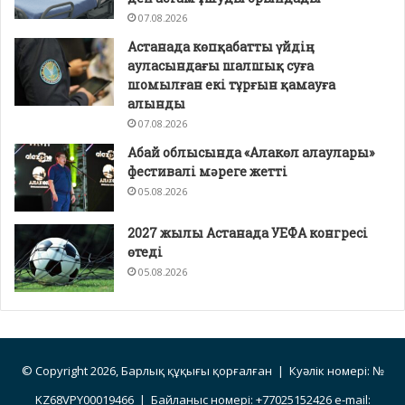
07.08.2026
Астанада көпқабатты үйдің
ауласындағы шалшық суға
шомылған екі тұрғын қамауға
алынды
07.08.2026
Абай облысында «Алакөл алаулары»
фестивалі мәреге жетті
05.08.2026
2027 жылы Астанада УЕФА конгресі
өтеді
05.08.2026
© Copyright 2026, Барлық құқығы қорғалған | Куәлік номері: №
KZ68VPY00019466 | Байланыс номері: +77025152426 e-mail: