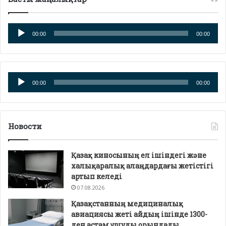
Аудио
00:00
00:00
плейер
Аудио
00:00
00:00
плейер
Новости
Қазақ киносының ел ішіндегі және
халықаралық алаңдардағы жетістігі
артып келеді
07.08.2026
Қазақстанның медициналық
авиациясы жеті айдың ішінде 1300-
ден астам ұшуды орындады