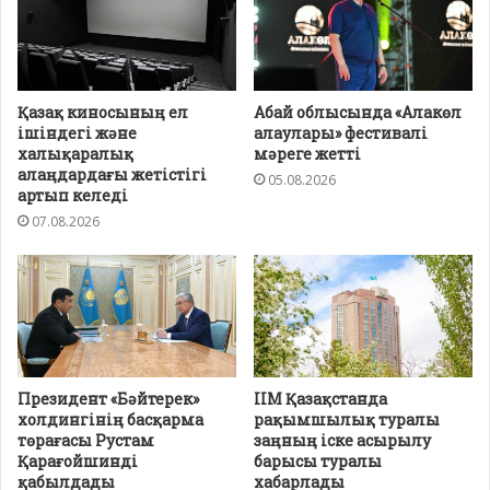
Қазақ киносының ел
Абай облысында «Алакөл
ішіндегі және
алаулары» фестивалі
халықаралық
мәреге жетті
алаңдардағы жетістігі
05.08.2026
артып келеді
07.08.2026
Президент «Бәйтерек»
ІІМ Қазақстанда
холдингінің басқарма
рақымшылық туралы
төрағасы Рустам
заңның іске асырылу
Қарағойшинді
барысы туралы
қабылдады
хабарлады