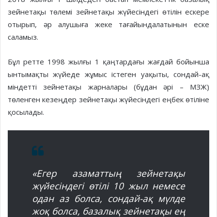
зейнетақы төлемі зейнетақы жүйесіндегі өтілін ескере
отырып, әр алушыға жеке тағайындалатынын еске
саламыз.
Бұл ретте 1998 жылғы 1 қаңтардағы жағдай бойынша
ынтымақты жүйеде жұмыс істеген уақыты, сондай-ақ
міндетті зейнетақы жарналары (бұдан әрі – МЗЖ)
төленген кезеңдер зейнетақы жүйесіндегі еңбек өтіліне
қосылады.
«Егер азаматтың зейнетақы
жүйесіндегі өтілі 10 жыл немесе
одан аз болса, сондай-ақ мүлде
жоқ болса, базалық зейнетақы ең