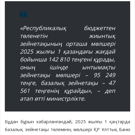
«Республикалық бюджеттен
төленетін жиынтық
зейнетақының орташа мөлшері
2025 жылғы 1 қазандағы жағдай
бойынша 142 810 теңгені құрады,
оның ішінде ынтымақты
зейнетақы мөлшері – 95 249
теңге, базалық зейнетақы – 47
561 теңгенің құрайды», – деп
атап өтті министрлікте.
Бұдан бұрын хабарланғандай, 2025 жылғы 1 қаңтарда
базалық зейнетақы төлемінің мөлшері ҚР Ұлттық Банкі