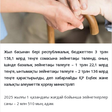
Жыл басынан бері республикалық бюджеттен 3 трлн
158,1 млрд теңге сомасына зейнетақы төленді, оның
ішінде базалық зейнетақы төлеуге – 1 трлн 22,1 млрд
теңге, ынтымақты зейнетақы төлеуге – 2 трлн 136 млрд
теңге қарастырылды, деп хабарлайды ҚР Еңбек және
халықты әлеуметтік қорғау министрлігі
2025 жылғы 1 қазандағы жағдай бойынша зейнеткерлер
саны – 2 млн 510 мың адам.