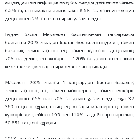
айқындайтын инфляцияның болжамды деңгейіне сәйкес
6,5%-ға, ынтымақты зейнетақы 8,5%-ға, яғни инфляция
деңгейінен 2%-ға оза отырып ұлғайтылды.
Бұдан басқа Мемлекет басшысының тапсырмасы
бойынша 2023 жылдан бастап бес жыл ішінде ең төмен
базалық зейнетақыны ең төмен күнкөріс деңгейінің
70%-на дейін, ең жоғары – 120%-ға дейін жыл сайын
кезең-кезеңімен арттыру жүзеге асырылады.
Мәселен, 2025 жылғы 1 қаңтардан бастап базалық
зейнетақының ең төмен мөлшері ең төмен күнкөріс
деңгейінің 65%-нан 70%-ға дейін ұлғайтылды, бұл 32
360 теңгені құрап, оның ең жоғары мөлшері ең төмен
күнкөріс деңгейінен 105-тен 110%-ға дейін арттырылып,
50 851 теңгені құрады.
2018 жылғы 1 шілдеден бастап мемлекеттік базалық