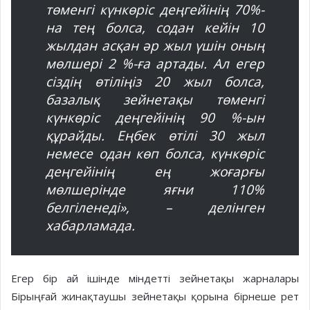
төменгі күнкөріс деңгейінің 70%-
на тең болса, содан кейін 10
жылдан асқан әр жыл үшін оның
мөлшері 2 %-ға артады. Ал егер
сіздің өтіліңіз 20 жыл болса,
базалық зейнетақы төменгі
күнкөріс деңгейінің 90 %-ын
құрайды. Еңбек өтілі 30 жыл
немесе одан көп болса, күнкөріс
деңгейінің ең жоғарғы
мөлшерінде яғни 110%
белгіленеді», – делінген
хабарламада.
Егер бір ай ішінде міндетті зейнетақы жарналары
Бірыңғай жинақтаушы зейнетақы қорына бірнеше рет