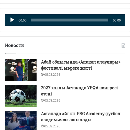
Аудио
00:00
00:00
плейер
Новости
Абай облысында «Алакөл алаулары»
фестивалі мәреге жетті
05.08.2026
2027 жылы Астанада УЕФА конгресі
өтеді
05.08.2026
Астанада әйгілі PSG Academy футбол
академиясы ашылады
05.08.2026