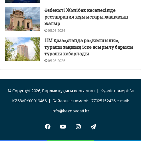
Өзбекәлі Жәнібек кесенесінде
реставрация жұмыстары жалғасып
жатыр
05.08.2026
ІІМ Қазақстанда рақымшылық
туралы заңның іске асырылу барысы
туралы хабарлады
05.08.2026
© Copyright 2026, Барлық құқығы қорғалған | Куәлік номері: №
KZ68VPY00019466 | Байланыс номері: +77025152426 e-mail:
info@kaznovosti.kz
Facebook
YouTube
Instagram
Telegram