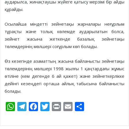
аударылса, жинақтаушы жүйеге қатысу мерзімі бір айды
құрайды.
Осылайша міндетті зейнетақы жарналары неғұрлым
тұрақты және толық көлемде аударылатын болса,
зейнет жасына жеткенде базалық зейнетақы
төлемдерінің мөлшері соғұрлым көп болады.
Өз кезегінде азаматтың жасына байланысты зейнетақы
төлемдерінің мөлшері 1998 жылғы 1 қаңтардағы жұмыс
өтіліне (кем дегенде 6 ай қажет) және зейнеткерлікке
дейінгі кезеңдегі орташа айлық табысына байланысты
болады.
W
T
F
T
Pr
E
S
h
el
ac
w
in
m
h
at
e
e
itt
t
ai
ar