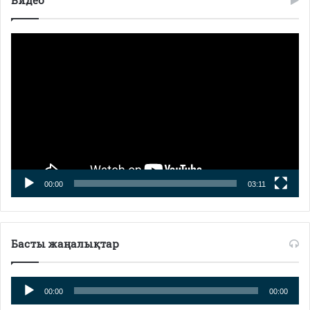
Видео
Видео
плейер
00:00
03:11
Басты жаңалықтар
Аудио
00:00
00:00
плейер