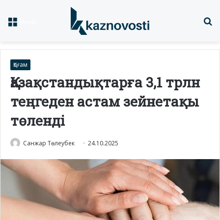
Із
Меню
Қоғам
Қазақстандықтарға 3,1 трлн
теңгеден астам зейнетақы
төленді
Санжар Төлеубек
24.10.2025