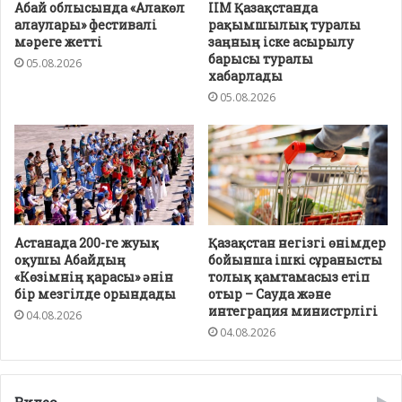
Абай облысында «Алакөл
ІІМ Қазақстанда
алаулары» фестивалі
рақымшылық туралы
мәреге жетті
заңның іске асырылу
барысы туралы
05.08.2026
хабарлады
05.08.2026
Астанада 200-ге жуық
Қазақстан негізгі өнімдер
оқушы Абайдың
бойынша ішкі сұранысты
«Көзімнің қарасы» әнін
толық қамтамасыз етіп
бір мезгілде орындады
отыр – Сауда және
интеграция министрлігі
04.08.2026
04.08.2026