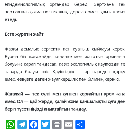
эпидемиологиялық органдар береді. Зертхана тек
зертханалық-диагностикалық деректермен қамтамасыз
етеді.
Есте жүретін жайт
Жазғы демалыс сергектік пен қуаныш сыйлауы керек.
Бұрын біз жағажайды көлеңке мен жататын орынның
болуына қарап таңдасақ, қазір экологиялық қауіпсіздік те
назарда болуы тиіс. Қауіпсіздік — әр нәрсден қорқу
емес, өзіңізге деген жауапкершілік пен білімнің көрінісі.
Жағажай — тек сүлгі мен күннен қорғайтын крем ғана
емес. Ол — қай жерде, қалай және қаншалықты суға
ден
беріп
түсетініңізді анықтайтын таңдау.
W
T
F
T
Pr
E
S