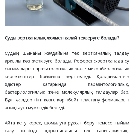
Суды зертханалық жолмен қалай тексеруге болады?
Судың шынайы жағдайына тек зертханалық талдау
арқылы көз жеткізуге болады. Референс-зертханада су
сынамалары паразитологиялық және микробиологиялық
көрсеткіштер бойынша зерттеледі. Қолданылатын
әдістер қатарында паразитологиялық,
бактериологиялық және молекулярлық талдаулар бар.
Бұл тәсілдер тіпті көзге көрінбейтін ластану формаларын
анықтауға мүмкіндік береді.
Айта кету керек, шомылуға рұқсат беру немесе тыйым
салу жөнінде қорытындыны тек санитариялық-