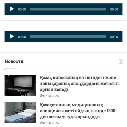
Аудио
00:00
00:00
плейер
Аудио
00:00
00:00
плейер
Новости
Қазақ киносының ел ішіндегі және
халықаралық алаңдардағы жетістігі
артып келеді
07.08.2026
Қазақстанның медициналық
авиациясы жеті айдың ішінде 1300-
ден астам ұшуды орындады
07.08.2026