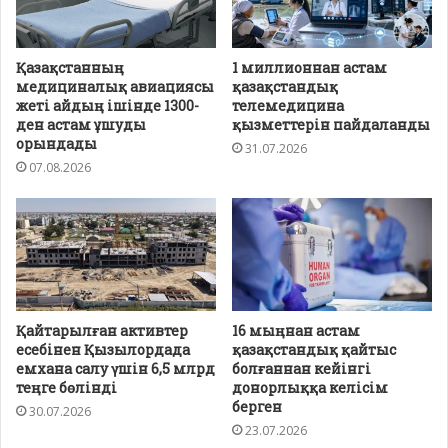
Қазақстанның
1 миллионнан астам
медициналық авиациясы
қазақстандық
жеті айдың ішінде 1300-
телемедицина
ден астам ұшуды
қызметтерін пайдаланды
орындады
31.07.2026
07.08.2026
Қайтарылған активтер
16 мыңнан астам
есебінен Қызылордада
қазақстандық қайтыс
емхана салу үшін 6,5 млрд
болғаннан кейінгі
теңге бөлінді
донорлыққа келісім
берген
30.07.2026
23.07.2026