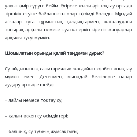
уақыт өмір сүруге бейім. Әсіресе жылы әрі тоқтау ортада
тіршілік етуіне байланысты олар төзімді болады. Мұндай
ағзалар суға тұрмыстық қалдықтармен, жағалаудағы
топырақ арқылы немесе суатқа еркін кіретін жануарлар
арқылы түсуі мүмкін.
Шомылатын орынды қалай таңдаған дұрыс?
Су айдынының санитариялық жағдайын көзбен анықтау
мүмкін емес. Дегенмен, мынадай белгілерге назар
аудару артық етпейді:
– лайлы немесе тоқтау су;
– қалың өскен су өсімдіктері;
– балшық, су түбінің жұмсақтығы;