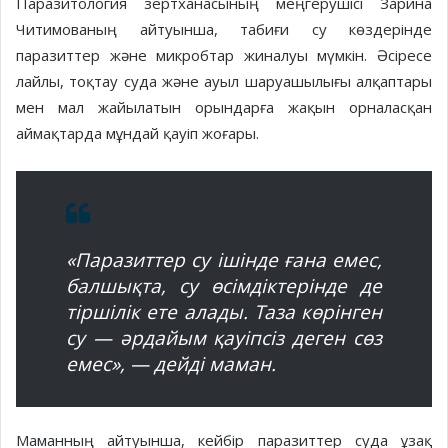
Паразитология зертханасының меңгерушісі Зарина
Читимованың айтуынша, табиғи су көздерінде
паразиттер және микробтар жиналуы мүмкін. Әсіресе
лайлы, тоқтау суда және ауыл шаруашылығы алқаптары
мен мал жайылатын орындарға жақын орналасқан
аймақтарда мұндай қауіп жоғары.
«Паразиттер су ішінде ғана емес,
балшықта, су өсімдіктерінде де
тіршілік ете алады. Таза көрінген
су — әрдайым қауіпсіз деген сөз
емес»,
— дейді маман.
Маманның айтуынша, кейбір паразиттер суда ұзақ