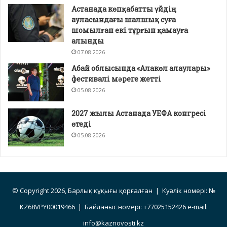
Астанада көпқабатты үйдің
ауласындағы шалшық суға
шомылған екі тұрғын қамауға
алынды
07.08.2026
Абай облысында «Алакөл алаулары»
фестивалі мәреге жетті
05.08.2026
2027 жылы Астанада УЕФА конгресі
өтеді
05.08.2026
© Copyright 2026, Барлық құқығы қорғалған | Куәлік номері: №
KZ68VPY00019466 | Байланыс номері: +77025152426 e-mail:
info@kaznovosti.kz