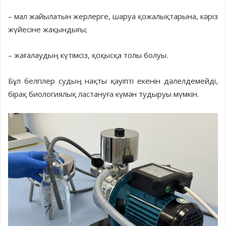
– мал жайылатын жерлерге, шаруа қожалықтарына, кәріз
жүйесіне жақындығы;
– жағалаудың күтімсіз, қоқысқа толы болуы.
Бұл белгілер судың нақты қауіпті екенін дәлелдемейді,
бірақ биологиялық ластануға күмән тудыруы мүмкін.