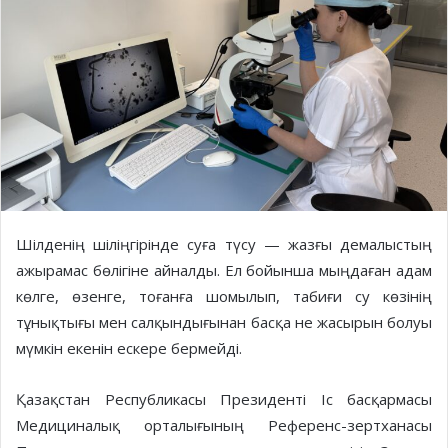
Шілденің шіліңгірінде суға түсу — жазғы демалыстың
ажырамас бөлігіне айналды. Ел бойынша мыңдаған адам
көлге, өзенге, тоғанға шомылып, табиғи су көзінің
тұнықтығы мен салқындығынан басқа не жасырын болуы
мүмкін екенін ескере бермейді.
Қазақстан Республикасы Президенті Іс басқармасы
Медициналық орталығының Референс-зертханасы