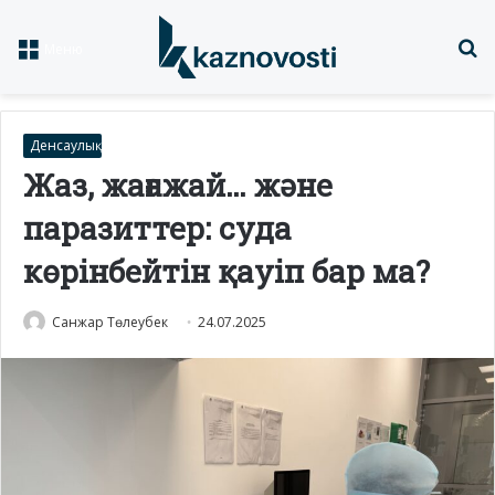
Із
Меню
Денсаулық
Жаз, жағажай… және
паразиттер: суда
көрінбейтін қауіп бар ма?
Санжар Төлеубек
24.07.2025