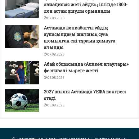
авиациясы жеті айдың ішінде 1300-
ден астам ұшуды орындады
07.08.2026
Астанада көпқабатты үйдің
ауласындағы шалшық суға
шомылған екі тұрғын қамауға
алынды
07.08.2026
Абай облысында «Алакөл алаулары»
фестивалі мәреге жетті
05.08.2026
2027 жылы Астанада УЕФА конгресі
өтеді
05.08.2026
© Copyright 2026, Барлық құқығы қорғалған | Куәлік номері: №