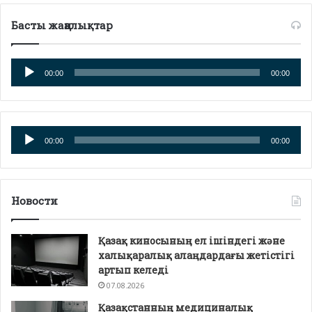
Басты жаңалықтар
Аудио
00:00
00:00
плейер
Аудио
00:00
00:00
плейер
Новости
Қазақ киносының ел ішіндегі және
халықаралық алаңдардағы жетістігі
артып келеді
07.08.2026
Қазақстанның медициналық