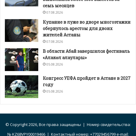
семь месяцев
07.08.2026
Купание в луже во дворе многоэтажки
обернулось арестом для двоих
жителей Астаны
07.08.2026
В области Абай завершился фестиваль
«Алакөл алаулары»
05.08.2026
Конгресс УЕФА пройдет в Астане в 2027
году
05.08.2026
© Copyright 2026, Все права защищены | Номер свидетельства:
№ KZ68VPY00019466 | Контактный номер: +77029456799 e-mail: