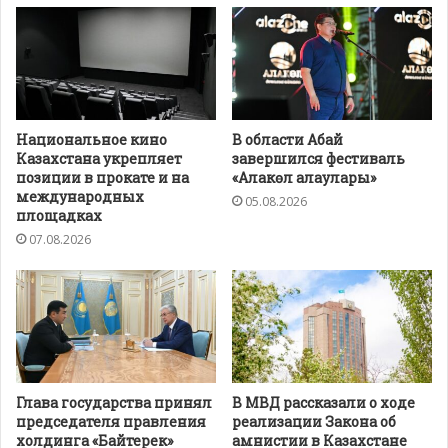
Национальное кино
В области Абай
Казахстана укрепляет
завершился фестиваль
позиции в прокате и на
«Алакөл алаулары»
международных
05.08.2026
площадках
07.08.2026
Глава государства принял
В МВД рассказали о ходе
председателя правления
реализации Закона об
холдинга «Байтерек»
амнистии в Казахстане