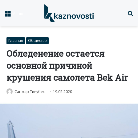
Із
Меню
Главная
Общество
Обледенение остается
основной причиной
крушения самолета Bek Air
Санжар Төлеубек
19.02.2020