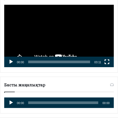
Видеоплеер
00:00
03:11
Басты жаңалықтар
Аудиоплеер
00:00
00:00