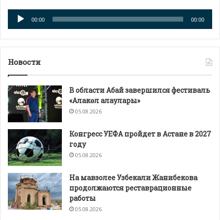
Аудиоплеер
00:00
00:00
Новости
В области Абай завершился фестиваль
«Алакөл алаулары»
05.08.2026
Конгресс УЕФА пройдет в Астане в 2027
году
05.08.2026
На мавзолее Узбекали Жанибекова
продолжаются реставрационные
работы
05.08.2026