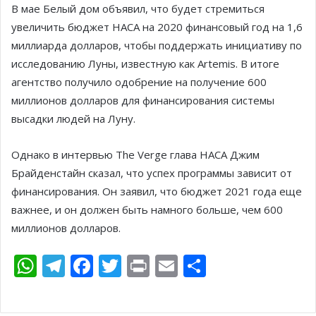
В мае Белый дом объявил, что будет стремиться
увеличить бюджет НАСА на 2020 финансовый год на 1,6
миллиарда долларов, чтобы поддержать инициативу по
исследованию Луны, известную как Artemis. В итоге
агентство получило одобрение на получение 600
миллионов долларов для финансирования системы
высадки людей на Луну.
Однако в интервью The Verge глава НАСА Джим
Брайденстайн сказал, что успех программы зависит от
финансирования. Он заявил, что бюджет 2021 года еще
важнее, и он должен быть намного больше, чем 600
миллионов долларов.
W
T
F
T
Pr
E
О
h
el
ac
w
in
m
т
at
e
e
itt
t
ai
п