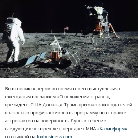
Во вторник вечером во время своего выступления с
ежегодным посланием «О положении страны»,
президент США Дональд Трамп призвал законодателей
полностью профинансировать программу по отправке
астронавтов на поверхность Луны в течение
следующих четырех лет, передает МИА
«Казинформ»
со ссылкой на
foxbusiness.com
.