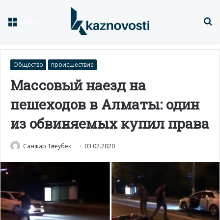
Із
Меню
Общество
происшествие
Массовый наезд на
пешеходов в Алматы: один
из обвиняемых купил права
Санжар Төлеубек
03.02.2020