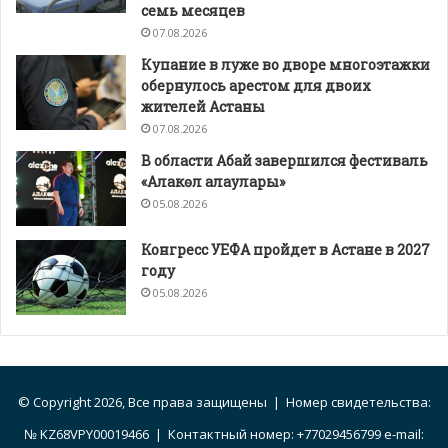
семь месяцев
07.08.2026
Купание в луже во дворе многоэтажки
обернулось арестом для двоих
жителей Астаны
07.08.2026
В области Абай завершился фестиваль
«Алакөл алаулары»
05.08.2026
Конгресс УЕФА пройдет в Астане в 2027
году
05.08.2026
© Copyright 2026, Все права защищены | Номер свидетельства:
№ KZ68VPY00019466 | Контактный номер: +77029456799 e-mail: