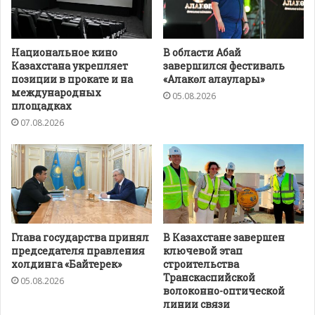
Национальное кино
В области Абай
Казахстана укрепляет
завершился фестиваль
позиции в прокате и на
«Алакөл алаулары»
международных
05.08.2026
площадках
07.08.2026
Глава государства принял
В Казахстане завершен
председателя правления
ключевой этап
холдинга «Байтерек»
строительства
Транскаспийской
05.08.2026
волоконно-оптической
линии связи