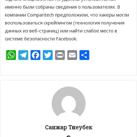
именно были собраны сведения о пользователях. В
компании Comparitech предположили, что хакеры могли
воспользоваться скрейпингом (технология получения
данных из веб-страниц) или найти слабое место в
системе безопасности Facebook.
W
T
F
T
Pr
E
О
h
el
ac
w
in
m
т
at
e
e
itt
t
ai
п
s
gr
b
er
l
р
A
a
o
а
p
m
o
в
p
k
и
т
Санжар Төлеубек
ь