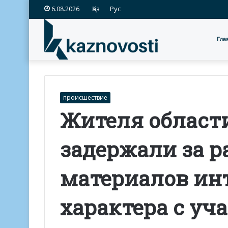
Қаз
Рус
6.08.2026
Гла
происшествие
Жителя област
задержали за 
материалов ин
характера с уч