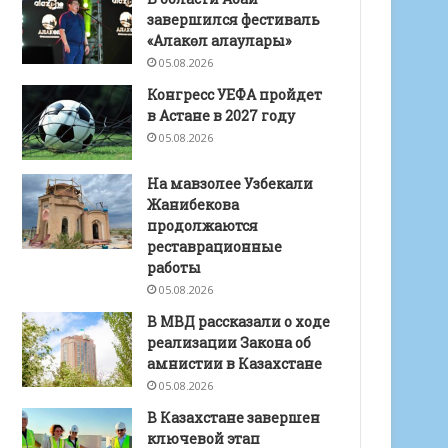
завершился фестиваль
«Алакөл алаулары»
05.08.2026
Конгресс УЕФА пройдет
в Астане в 2027 году
05.08.2026
На мавзолее Узбекали
Жанибекова
продолжаются
реставрационные
работы
05.08.2026
В МВД рассказали о ходе
реализации Закона об
амнистии в Казахстане
05.08.2026
В Казахстане завершен
ключевой этап