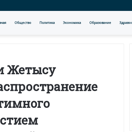
вная
Общество
Политика
Экономика
Образование
Здраво
и Жетысу
распространение
тимного
астием