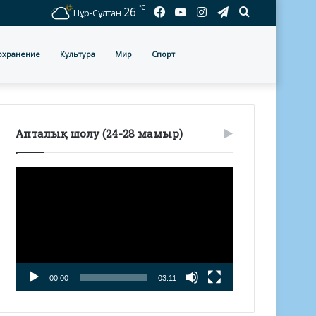
℃
Facebook
YouTube
Instagram
Telegram
Іздеу
26
Нұр-Сұлтан
охранение
Культура
Мир
Спорт
Апталық шолу (24-28 мамыр)
Видеоплеер
00:00
03:11