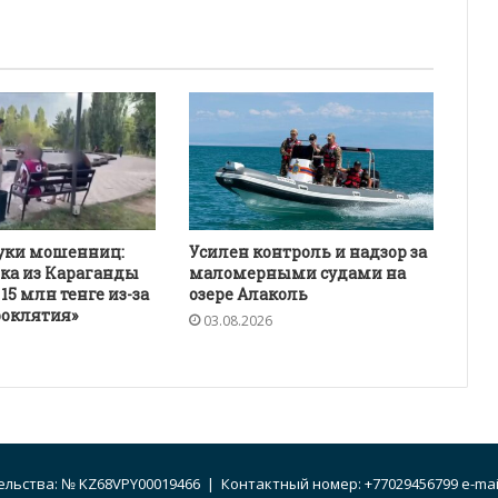
уки мошенниц:
Усилен контроль и надзор за
ка из Караганды
маломерными судами на
5 млн тенге из-за
озере Алаколь
роклятия»
03.08.2026
льства: № KZ68VPY00019466 | Контактный номер: +77029456799 e-mail: