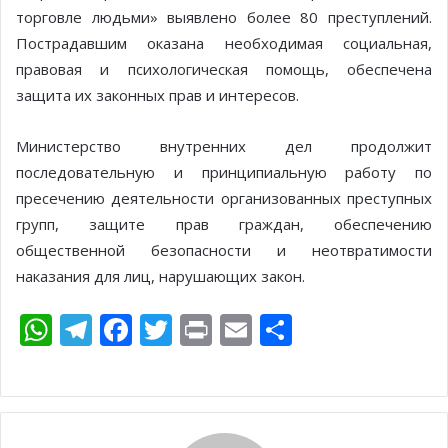
торговле людьми» выявлено более 80 преступлений.
Пострадавшим оказана необходимая социальная,
правовая и психологическая помощь, обеспечена
защита их законных прав и интересов.
Министерство внутренних дел продолжит
последовательную и принципиальную работу по
пресечению деятельности организованных преступных
групп, защите прав граждан, обеспечению
общественной безопасности и неотвратимости
наказания для лиц, нарушающих закон.
W
T
F
T
Pr
E
О
h
el
ac
w
in
m
т
at
e
e
itt
t
ai
п
s
gr
b
er
l
р