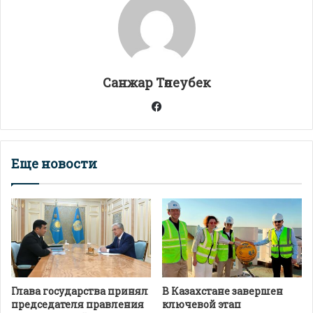
A
a
o
а
p
m
o
в
p
k
и
т
Санжар Төлеубек
ь
Facebook
Еще новости
Глава государства принял
В Казахстане завершен
председателя правления
ключевой этап