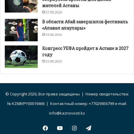
жителей Астаны
07.08.2026
В области Абай завершился фестиваль
«Алакөл алаулары»
05.08.2026
Конгресс УЕФА пройдет в Астане в 2027
году
05.08.2026
© Copyright 2026, Все права защищены | Номер свидетельства:
№ KZ68VPY00019466 | Контактный номер: +77029456799 e-mail:
info@kaznovosti.kz
Facebook
YouTube
Instagram
Telegram