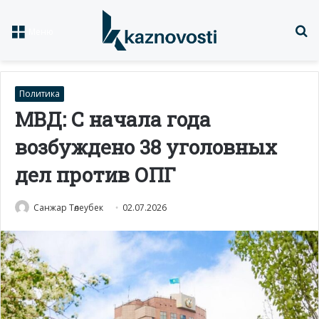
Із
Меню
Политика
МВД: С начала года
возбуждено 38 уголовных
дел против ОПГ
Санжар Төлеубек
02.07.2026