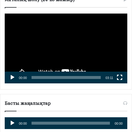
Видеоплеер
00:00
03:11
Басты жаңалықтар
Аудиоплеер
00:00
00:00