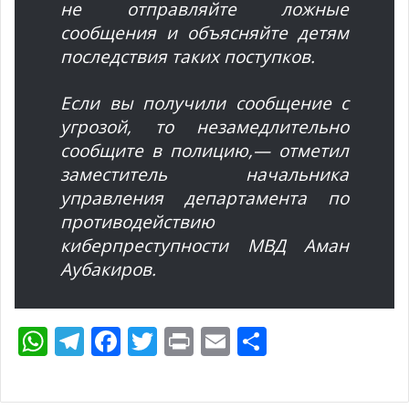
не отправляйте ложные
сообщения и объясняйте детям
последствия таких поступков.
Если вы получили сообщение с
угрозой, то незамедлительно
сообщите в полицию,— отметил
заместитель начальника
управления департамента по
противодействию
киберпреступности МВД Аман
Аубакиров.
W
T
F
T
Pr
E
О
h
el
ac
w
in
m
т
at
e
e
itt
t
ai
п