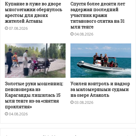
Купание в луже во дворе
Спустя более десяти лет
многоэтажки обернулось
задержан последний
арестом для двоих
участник кражи
жителей Астаны
титанового слитка на 31
млн тенге
07.08.2026
04.08.2026
Золотые руки мошенниц:
Усилен контроль и надзор
пенсионерка из
за маломерными судами
Караганды лишилась 15
на озере Алаколь
млн тенге из-за «снятия
03.08.2026
проклятия»
04.08.2026