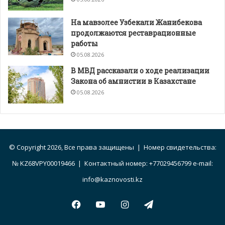
На мавзолее Узбекали Жанибекова
продолжаются реставрационные
работы
05.08.2026
В МВД рассказали о ходе реализации
Закона об амнистии в Казахстане
05.08.2026
© Copyright 2026, Все права защищены | Номер свидетельства:
№ KZ68VPY00019466 | Контактный номер: +77029456799 e-mail:
info@kaznovosti.kz
Facebook
YouTube
Instagram
Telegram