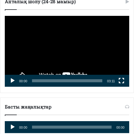
Апталық шолу (24-28 мамыр)
Видеоплеер
00:00
03:11
Басты жаңалықтар
Аудиоплеер
00:00
00:00