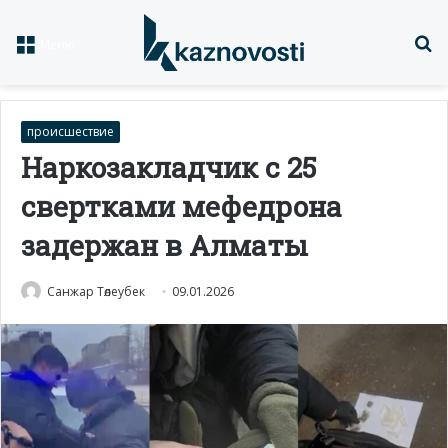
Із
Меню
происшествие
Наркозакладчик с 25
свертками мефедрона
задержан в Алматы
Санжар Төлеубек
09.01.2026