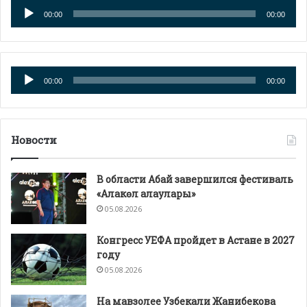
Аудиоплеер
00:00
00:00
Аудиоплеер
00:00
00:00
Новости
В области Абай завершился фестиваль
«Алакөл алаулары»
05.08.2026
Конгресс УЕФА пройдет в Астане в 2027
году
05.08.2026
На мавзолее Узбекали Жанибекова