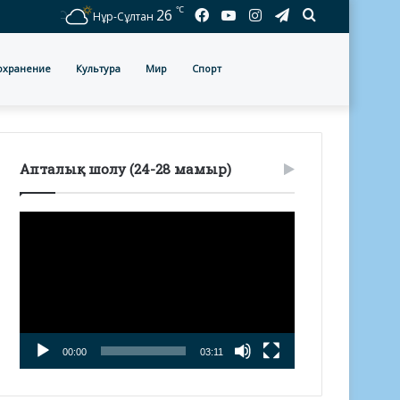
℃
Facebook
YouTube
Instagram
Telegram
Іздеу
26
Нұр-Сұлтан
охранение
Культура
Мир
Спорт
Апталық шолу (24-28 мамыр)
Видеоплеер
00:00
03:11