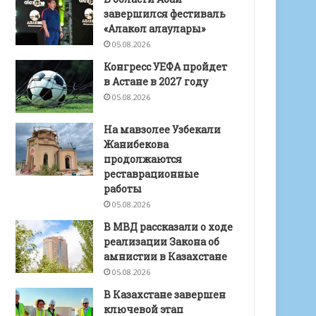
завершился фестиваль
«Алакөл алаулары»
05.08.2026
Конгресс УЕФА пройдет
в Астане в 2027 году
05.08.2026
На мавзолее Узбекали
Жанибекова
продолжаются
реставрационные
работы
05.08.2026
В МВД рассказали о ходе
реализации Закона об
амнистии в Казахстане
05.08.2026
В Казахстане завершен
ключевой этап