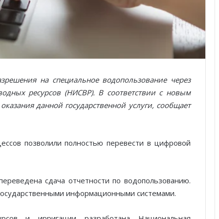
разрешения на специальное водопользование через
дных ресурсов (НИСВР). В соответствии с новым
казания данной государственной услуги, сообщает
цессов позволили полностью перевести в цифровой
переведена сдача отчетности по водопользованию.
 государственными информационными системами.
урсов и ирригации разработана Национальная