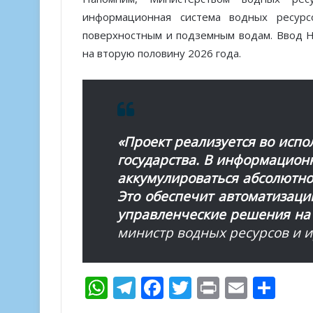
информационная система водных ресурс
поверхностным и подземным водам. Ввод 
на вторую половину 2026 года.
«Проект реализуется во испо
государства. В информацион
аккумулироваться абсолютно
Это обеспечит автоматизаци
управленческие решения на
министр водных ресурсов и 
W
T
F
T
Pr
E
О
h
el
ac
w
in
m
т