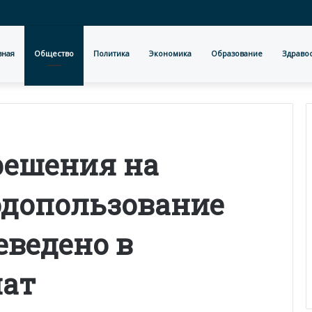
вная
Общество
Политика
Экономика
Образование
Здраво
решения на
одопользование
еведено в
мат