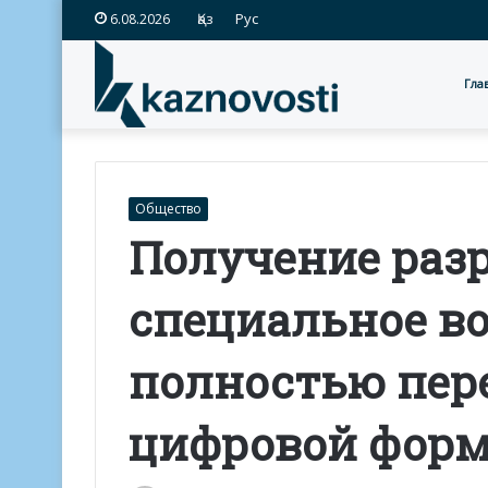
Қаз
Рус
6.08.2026
Гла
Общество
Получение раз
специальное в
полностью пер
цифровой фор