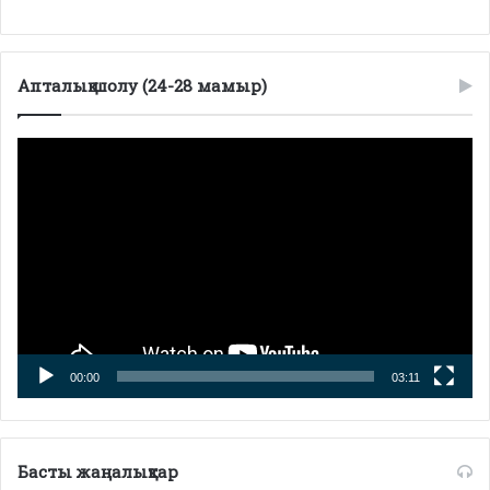
Апталық шолу (24-28 мамыр)
Видеоплеер
00:00
03:11
Басты жаңалықтар