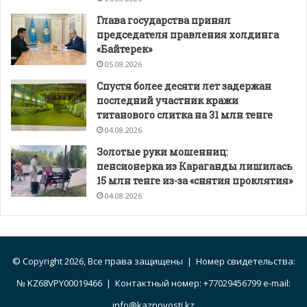
Глава государства принял
председателя правления холдинга
«Байтерек»
05.08.2026
Спустя более десяти лет задержан
последний участник кражи
титанового слитка на 31 млн тенге
04.08.2026
Золотые руки мошенниц:
пенсионерка из Караганды лишилась
15 млн тенге из-за «снятия проклятия»
04.08.2026
© Copyright 2026, Все права защищены | Номер свидетельства:
№ KZ68VPY00019466 | Контактный номер: +77029456799 e-mail:
info@kaznovosti.kz