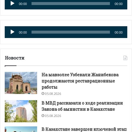
Аудиоплеер
00:00
00:00
Аудиоплеер
00:00
00:00
Новости
На мавзолее Узбекали Жанибекова
продолжаются реставрационные
работы
05.08.2026
В МВД рассказали о ходе реализации
Закона об амнистии в Казахстане
05.08.2026
В Казахстане завершен ключевой этап