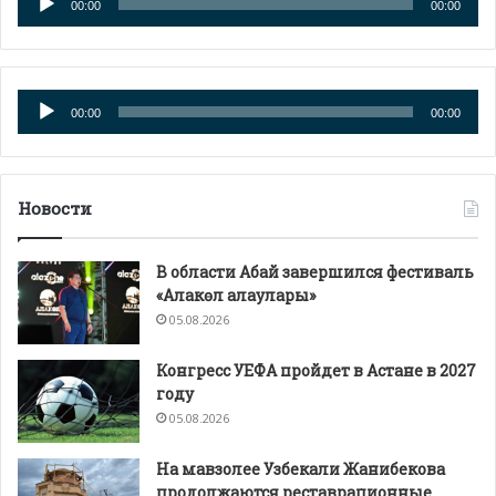
00:00
00:00
Аудиоплеер
00:00
00:00
Новости
В области Абай завершился фестиваль
«Алакөл алаулары»
05.08.2026
Конгресс УЕФА пройдет в Астане в 2027
году
05.08.2026
На мавзолее Узбекали Жанибекова
продолжаются реставрационные