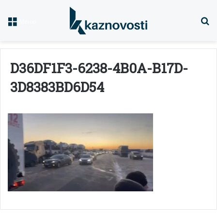
Із
Меню
D36DF1F3-6238-4B0A-B17D-
3D8383BD6D54