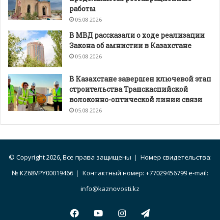
работы
05.08.2026
В МВД рассказали о ходе реализации
Закона об амнистии в Казахстане
05.08.2026
В Казахстане завершен ключевой этап
строительства Транскаспийской
волоконно-оптической линии связи
05.08.2026
© Copyright 2026, Все права защищены | Номер свидетельства:
№ KZ68VPY00019466 | Контактный номер: +77029456799 e-mail:
info@kaznovosti.kz
Facebook
YouTube
Instagram
Telegram