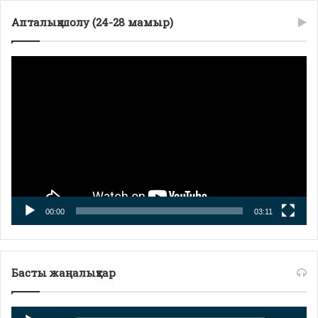
Апталық шолу (24-28 мамыр)
Видеоплеер
00:00
03:11
Басты жаңалықтар
Аудиоплеер