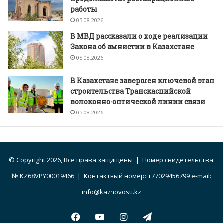
работы
05.08.2026
В МВД рассказали о ходе реализации
Закона об амнистии в Казахстане
05.08.2026
В Казахстане завершен ключевой этап
строительства Транскаспийской
волоконно-оптической линии связи
05.08.2026
© Copyright 2026, Все права защищены | Номер свидетельства:
№ KZ68VPY00019466 | Контактный номер: +77029456799 e-mail:
info@kaznovosti.kz
Facebook
YouTube
Instagram
Telegram