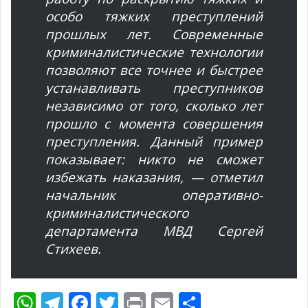
особо тяжких преступлений
прошлых лет. Современные
криминалистические технологии
позволяют все точнее и быстрее
устанавливать преступников
независимо от того, сколько лет
прошло с момента совершения
преступления. Данный пример
показывает: никто не сможет
избежать наказания, — отметил
начальник оперативно-
криминалистического
департамента МВД Сергей
Стихеев.
W
T
F
T
Pr
E
О