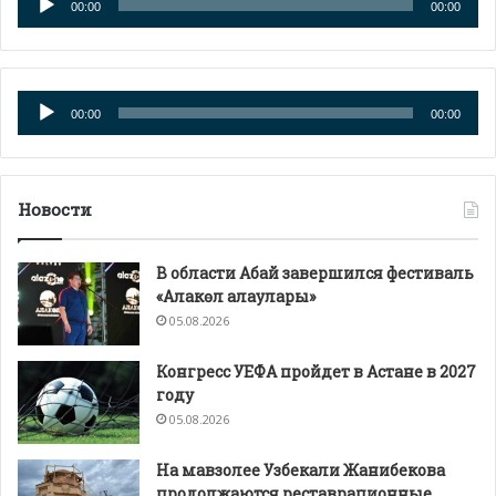
00:00
00:00
Аудиоплеер
00:00
00:00
Новости
В области Абай завершился фестиваль
«Алакөл алаулары»
05.08.2026
Конгресс УЕФА пройдет в Астане в 2027
году
05.08.2026
На мавзолее Узбекали Жанибекова
продолжаются реставрационные