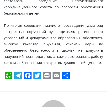
состоялось заседание Республиканского
координационного совета по вопросам обеспечения
безопасности детей.
По итогам совещания министр просвещения дала ряд
конкретных поручений руководителям региональных
управлений и департаментов образования: обеспечить
высокое качество обучения, усилить меры по
обеспечению безопасности в школах, не допускать
нарушений прав педагогов, а также выстраивать работу
системы образования в открытом диалоге с обществом.
W
T
F
T
Pr
E
О
h
el
ac
w
in
m
т
at
e
e
itt
t
ai
п
s
gr
b
er
l
р
A
a
o
а