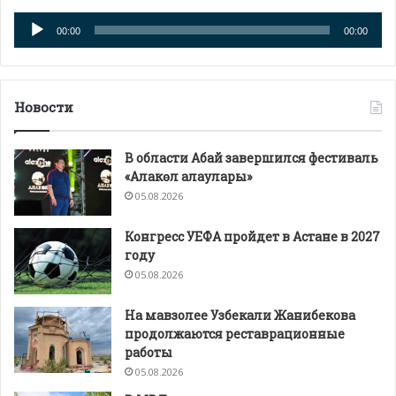
Аудиоплеер
00:00
00:00
Новости
В области Абай завершился фестиваль
«Алакөл алаулары»
05.08.2026
Конгресс УЕФА пройдет в Астане в 2027
году
05.08.2026
На мавзолее Узбекали Жанибекова
продолжаются реставрационные
работы
05.08.2026