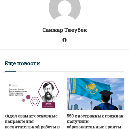
p
m
o
в
p
k
и
т
Санжар Төлеубек
ь
Facebook
Еще новости
«Адал азамат»: основные
550 иностранных граждан
направления
получили
воспитательной работы в
образовательные гранты