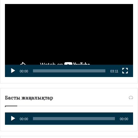
Видеоплеер
00:00
03:11
Басты жаңалықтар
Аудиоплеер
00:00
00:00