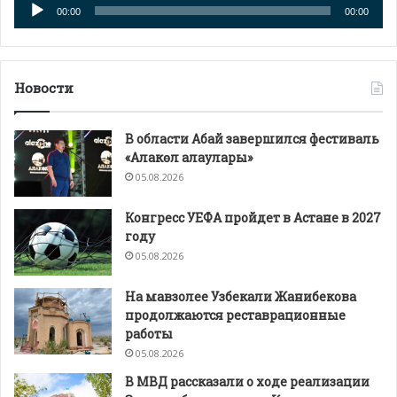
Аудиоплеер
00:00
00:00
Новости
В области Абай завершился фестиваль
«Алакөл алаулары»
05.08.2026
Конгресс УЕФА пройдет в Астане в 2027
году
05.08.2026
На мавзолее Узбекали Жанибекова
продолжаются реставрационные
работы
05.08.2026
В МВД рассказали о ходе реализации