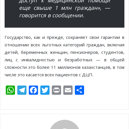
доступ к медицинской помощи
еще свыше 1 млн граждан», —
говорится в сообщении.
Государство, как и прежде, сохраняет свои гарантии в
отношении всех льготных категорий граждан, включая
детей, беременных женщин, пенсионеров, студентов,
лиц с инвалидностью и безработных — в общей
сложности это более 11 миллионов казахстанцев, в том
числе это касается всех пациентов с ДЦП.
W
T
F
T
Pr
E
О
h
el
ac
w
in
m
т
at
e
e
itt
t
ai
п
s
gr
b
er
l
р
A
a
o
а