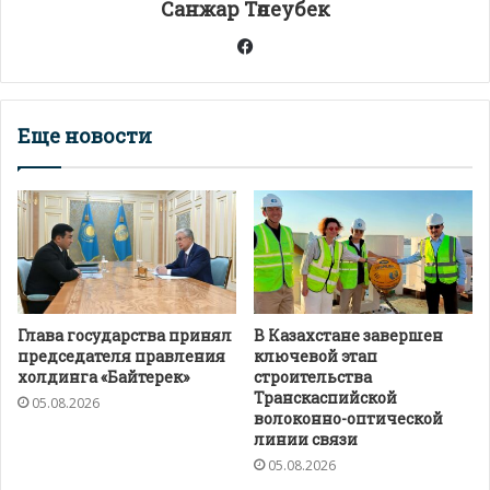
Санжар Төлеубек
ь
Facebook
Еще новости
Глава государства принял
В Казахстане завершен
председателя правления
ключевой этап
холдинга «Байтерек»
строительства
Транскаспийской
05.08.2026
волоконно-оптической
линии связи
05.08.2026