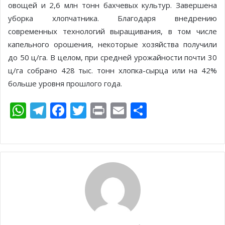
овощей и 2,6 млн тонн бахчевых культур. Завершена
уборка хлопчатника. Благодаря внедрению
современных технологий выращивания, в том числе
капельного орошения, некоторые хозяйства получили
до 50 ц/га. В целом, при средней урожайности почти 30
ц/га собрано 428 тыс. тонн хлопка-сырца или на 42%
больше уровня прошлого года.
W
T
F
T
Pr
E
О
h
el
ac
w
in
m
т
at
e
e
itt
t
ai
п
s
gr
b
er
l
р
A
a
o
а
p
m
o
в
p
k
и
т