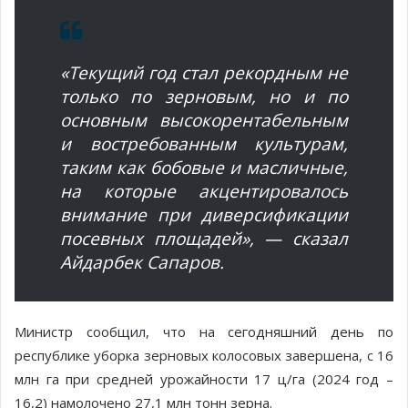
«Текущий год стал рекордным не
только по зерновым, но и по
основным высокорентабельным
и востребованным культурам,
таким как бобовые и масличные,
на которые акцентировалось
внимание при диверсификации
посевных площадей», — сказал
Айдарбек Сапаров.
Министр сообщил, что на сегодняшний день по
республике уборка зерновых колосовых завершена, с 16
млн га при средней урожайности 17 ц/га (2024 год –
16,2) намолочено 27,1 млн тонн зерна.