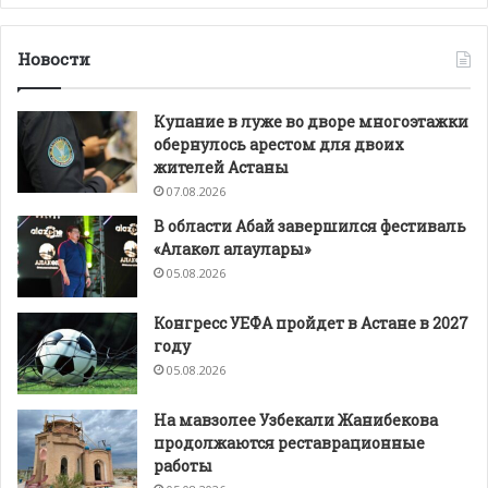
Новости
Купание в луже во дворе многоэтажки
обернулось арестом для двоих
жителей Астаны
07.08.2026
В области Абай завершился фестиваль
«Алакөл алаулары»
05.08.2026
Конгресс УЕФА пройдет в Астане в 2027
году
05.08.2026
На мавзолее Узбекали Жанибекова
продолжаются реставрационные
работы