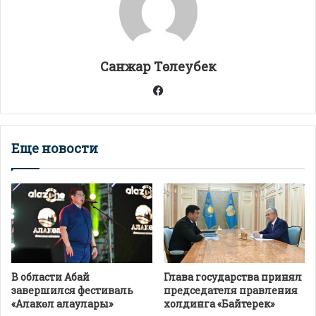
p
m
o
в
p
k
и
т
Санжар Төлеубек
ь
Facebook
Еще новости
В области Абай
Глава государства принял
завершился фестиваль
председателя правления
«Алакөл алаулары»
холдинга «Байтерек»