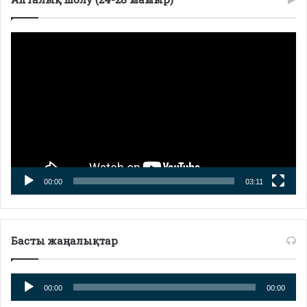
Видеоплеер
00:00
03:11
Басты жаңалықтар
Аудиоплеер
00:00
00:00