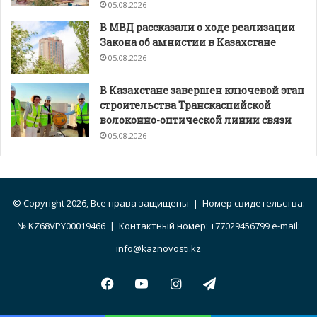
05.08.2026
В МВД рассказали о ходе реализации
Закона об амнистии в Казахстане
05.08.2026
В Казахстане завершен ключевой этап
строительства Транскаспийской
волоконно-оптической линии связи
05.08.2026
© Copyright 2026, Все права защищены | Номер свидетельства:
№ KZ68VPY00019466 | Контактный номер: +77029456799 e-mail:
info@kaznovosti.kz
Facebook
YouTube
Instagram
Telegram