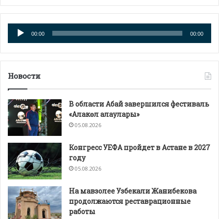
Аудиоплеер
00:00
00:00
Новости
В области Абай завершился фестиваль
«Алакөл алаулары»
05.08.2026
Конгресс УЕФА пройдет в Астане в 2027
году
05.08.2026
На мавзолее Узбекали Жанибекова
продолжаются реставрационные
работы