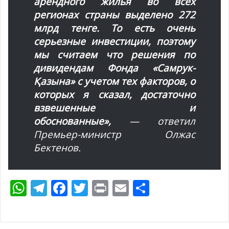
арендного жилья во всех
регионах страны выделено 272
млрд тенге. То есть очень
серьезные инвестиции, поэтому
мы считаем что решения по
дивидендам Фонда «Самрук-
Қазына» с учетом тех факторов, о
которых я сказал, достаточно
взвешенные и
обоснованные»,
— ответил
Премьер-министр Олжас
Бектенов.
W
T
F
T
Pr
E
О
h
el
ac
w
in
m
т
at
e
e
itt
t
ai
п