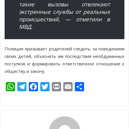
такие вызовы отвлекают
экстренные службы от реальных
происшествий, — отметили в
МВД.
Полиция призывает родителей следить за поведением
своих детей, объяснять им последствия необдуманных
поступков и формировать ответственное отношение к
обществу и закону.
W
T
F
T
Pr
E
О
h
el
ac
w
in
m
т
at
e
e
itt
t
ai
п
s
gr
b
er
l
р
A
a
o
а