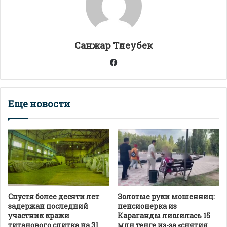
p
m
o
в
p
k
и
т
Санжар Төлеубек
ь
Facebook
Еще новости
Спустя более десяти лет
Золотые руки мошенниц:
задержан последний
пенсионерка из
участник кражи
Караганды лишилась 15
титанового слитка на 31
млн тенге из-за «снятия