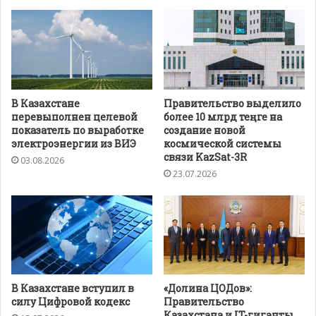
В Казахстане
Правительство выделило
перевыполнен целевой
более 10 млрд теңге на
показатель по выработке
создание новой
электроэнергии из ВИЭ
космической системы
связи KazSat-3R
03.08.2026
23.07.2026
В Казахстане вступил в
«Долина ЦОДов»:
силу Цифровой кодекс
Правительство
Казахстана и IT-гиганты