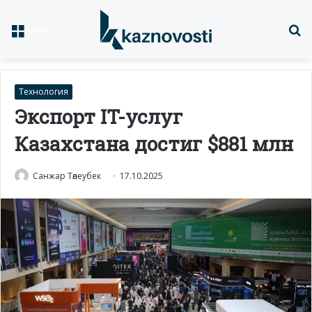
Із
Меню
Технология
Экспорт IT-услуг
Казахстана достиг $881 млн
Санжар Төлеубек
17.10.2025