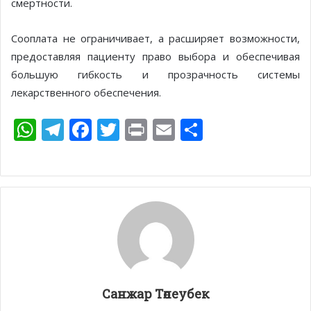
смертности.
Сооплата не ограничивает, а расширяет возможности,
предоставляя пациенту право выбора и обеспечивая
большую гибкость и прозрачность системы
лекарственного обеспечения.
W
T
F
T
Pr
E
О
h
el
ac
w
in
m
т
at
e
e
itt
t
ai
п
s
gr
b
er
l
р
A
a
o
а
p
m
o
в
p
k
и
т
Санжар Төлеубек
ь