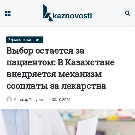
Із
Меню
Здравоохранение
Выбор остается за
пациентом: В Казахстане
внедряется механизм
сооплаты за лекарства
Санжар Төлеубек
08.10.2025