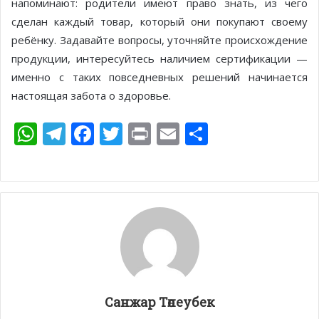
напоминают: родители имеют право знать, из чего
сделан каждый товар, который они покупают своему
ребёнку. Задавайте вопросы, уточняйте происхождение
продукции, интересуйтесь наличием сертификации —
именно с таких повседневных решений начинается
настоящая забота о здоровье.
W
T
F
T
Pr
E
О
h
el
ac
w
in
m
т
at
e
e
itt
t
ai
п
s
gr
b
er
l
р
A
a
o
а
p
m
o
в
p
k
и
т
Санжар Төлеубек
ь