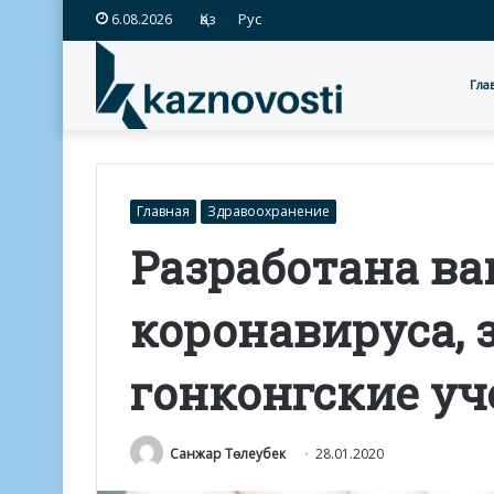
Қаз
Рус
6.08.2026
Гла
Главная
Здравоохранение
Разработана ва
коронавируса, 
гонконгские у
Санжар Төлеубек
28.01.2020