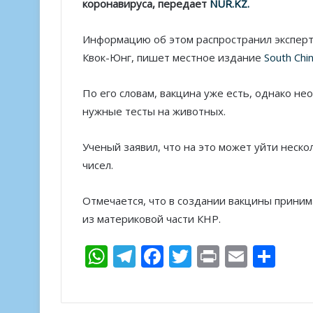
коронавируса, передает
NUR.KZ.
Информацию об этом распространил экспер
Квок-Юнг, пишет местное издание
South Chi
По его словам, вакцина уже есть, однако не
нужные тесты на животных.
Ученый заявил, что на это может уйти неско
чисел.
Отмечается, что в создании вакцины приним
из материковой части КНР.
W
T
F
T
Pr
E
О
h
el
ac
w
in
m
т
at
e
e
itt
t
ai
п