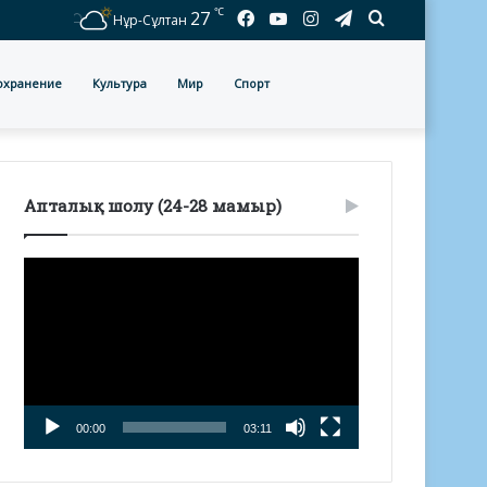
℃
Facebook
YouTube
Instagram
Telegram
Іздеу
27
Нұр-Сұлтан
охранение
Культура
Мир
Спорт
Апталық шолу (24-28 мамыр)
Видеоплеер
00:00
03:11