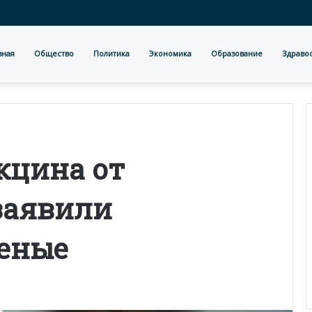
вная
Общество
Политика
Экономика
Образование
Здраво
кцина от
заявили
ченые