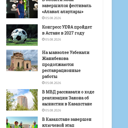
завершился фестиваль
«Алакөл алаулары»
05.08.2026
Конгресс УЕФА пройдет
в Астане в 2027 году
05.08.2026
На мавзолее Узбекали
Жанибекова
продолжаются
реставрационные
работы
05.08.2026
В МВД рассказали о ходе
реализации Закона об
амнистии в Казахстане
05.08.2026
В Казахстане завершен
ключевой этап