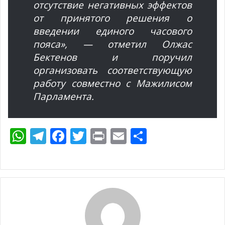
отсутствие негативных эффектов
от принятого решения о
введении единого часового
пояса», — отметил Олжас
Бектенов и поручил
организовать соответствующую
работу совместно с Мажилисом
Парламента.
W
T
F
T
Pr
E
О
h
el
ac
w
in
m
т
at
e
e
itt
t
ai
п
s
gr
b
er
l
р
A
a
o
а
p
m
o
в