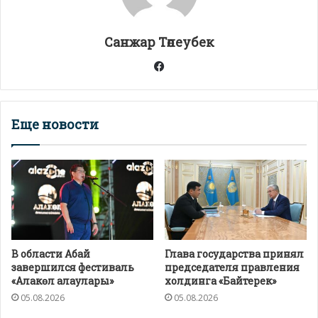
p
k
и
т
Санжар Төлеубек
ь
Facebook
Еще новости
В области Абай
Глава государства принял
завершился фестиваль
председателя правления
«Алакөл алаулары»
холдинга «Байтерек»
05.08.2026
05.08.2026