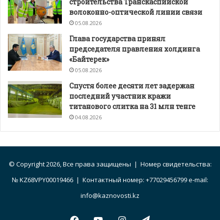
строительства Транскаспийской
волоконно-оптической линии связи
05.08.2026
Глава государства принял
председателя правления холдинга
«Байтерек»
05.08.2026
Спустя более десяти лет задержан
последний участник кражи
титанового слитка на 31 млн тенге
04.08.2026
© Copyright 2026, Все права защищены | Номер свидетельства:
№ KZ68VPY00019466 | Контактный номер: +77029456799 e-mail:
info@kaznovosti.kz
Facebook
YouTube
Instagram
Telegram