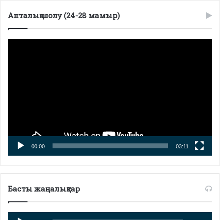
Апталық шолу (24-28 мамыр)
Видеоплеер
00:00
03:11
Басты жаңалықтар
Аудиоплеер