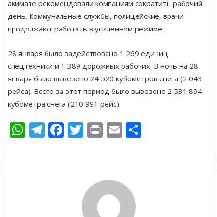
акимате рекомендовали компаниям сократить рабочий
день. Коммунальные службы, полицейские, врачи
продолжают работать в усиленном режиме.
28 января было задействовано 1 269 единиц
спецтехники и 1 389 дорожных рабочих. В ночь на 28
января было вывезено 24 520 кубометров снега (2 043
рейса). Всего за этот период было вывезено 2 531 894
кубометра снега (210 991 рейс).
W
T
F
T
Pr
E
О
h
el
ac
w
in
m
т
at
e
e
itt
t
ai
п
s
gr
b
er
l
р
A
a
o
а
p
m
o
в