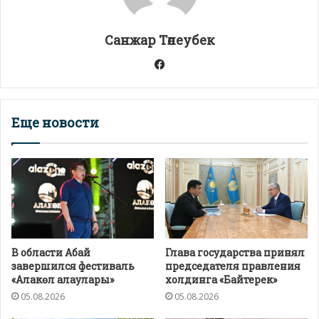
p
k
и
т
Санжар Төлеубек
ь
Facebook
Еще новости
В области Абай
Глава государства принял
завершился фестиваль
председателя правления
«Алакөл алаулары»
холдинга «Байтерек»
05.08.2026
05.08.2026