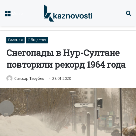
Із
Меню
Главная
Общество
Снегопады в Нур-Султане
повторили рекорд 1964 года
Санжар Төлеубек
28.01.2020