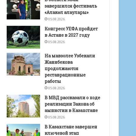
завершился фестиваль
«Алакөл алаулары»
05.08.2026
Конгресс УЕФА пройдет
в Астане в 2027 году
05.08.2026
На мавзолее Узбекали
Жанибекова
продолжаются
реставрационные
работы
05.08.2026
В МВД рассказали о ходе
реализации Закона об
амнистии в Казахстане
05.08.2026
В Казахстане завершен
ключевой этап