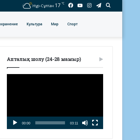
℃
Facebook
YouTube
Instagram
Telegram
Іздеу
17
Нұр-Сұлтан
охранение
Культура
Мир
Спорт
Апталық шолу (24-28 мамыр)
Видеоплеер
00:00
03:11