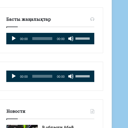
Басты жаңалықтар
Аудиоплеер
Используйте
00:00
00:00
клавиши
вверх/
вниз,
чтобы
увеличить
или
Аудиоплеер
Используйте
00:00
00:00
уменьшить
клавиши
громкость.
вверх/
вниз,
чтобы
увеличить
или
Новости
уменьшить
громкость.
В области Абай