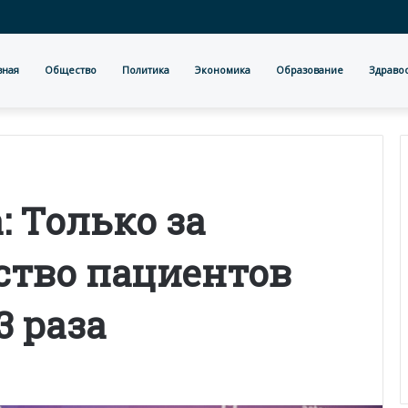
вная
Общество
Политика
Экономика
Образование
Здраво
: Только за
ство пациентов
3 раза