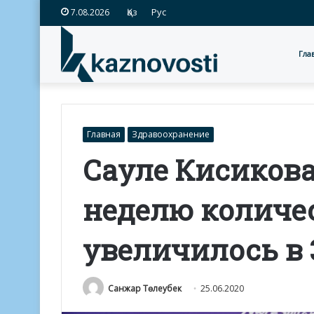
Қаз
Рус
7.08.2026
Гла
Главная
Здравоохранение
Сауле Кисикова
неделю количе
увеличилось в 
Санжар Төлеубек
25.06.2020