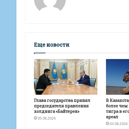
p
k
и
т
ь
Еще новости
Глава государства принял
В Казахста
председателя правления
более чем
холдинга «Байтерек»
тигра в ег
ареал
05.08.2026
03.08.2026