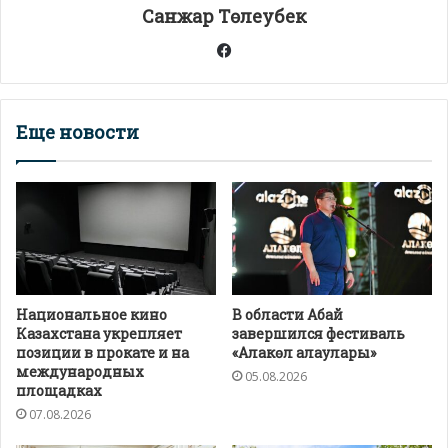
т
Санжар Төлеубек
ь
Facebook
Еще новости
Национальное кино
В области Абай
Казахстана укрепляет
завершился фестиваль
позиции в прокате и на
«Алакөл алаулары»
международных
05.08.2026
площадках
07.08.2026