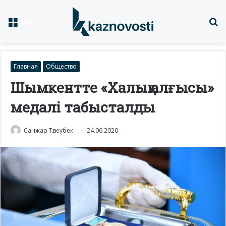
Із
Меню
Главная
Общество
Шымкентте «Халық алғысы»
медалі табысталды
Санжар Төлеубек
24.06.2020