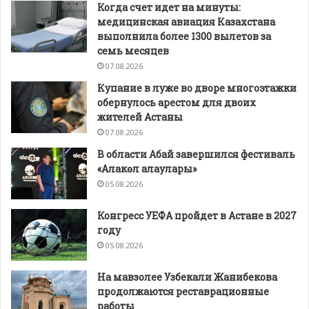
Когда счет идет на минуты:
медицинская авиация Казахстана
выполнила более 1300 вылетов за
семь месяцев
07.08.2026
Купание в луже во дворе многоэтажки
обернулось арестом для двоих
жителей Астаны
07.08.2026
В области Абай завершился фестиваль
«Алакөл алаулары»
05.08.2026
Конгресс УЕФА пройдет в Астане в 2027
году
05.08.2026
На мавзолее Узбекали Жанибекова
продолжаются реставрационные
работы