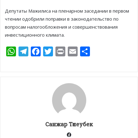
Депутаты Мажилиса на пленарном заседании в первом
чтении одобрили поправки в законодательство по
вопросам налогообложения и совершенствования
инвестиционного климата.
W
T
F
T
Pr
E
О
h
el
ac
w
in
m
т
at
e
e
itt
t
ai
п
s
gr
b
er
l
р
A
a
o
а
p
m
o
в
p
k
и
т
Санжар Төлеубек
ь
Facebook