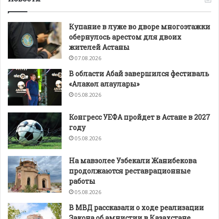
Купание в луже во дворе многоэтажки
обернулось арестом для двоих
жителей Астаны
07.08.2026
В области Абай завершился фестиваль
«Алакөл алаулары»
05.08.2026
Конгресс УЕФА пройдет в Астане в 2027
году
05.08.2026
На мавзолее Узбекали Жанибекова
продолжаются реставрационные
работы
05.08.2026
В МВД рассказали о ходе реализации
Закона об амнистии в Казахстане