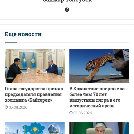
ь
Facebook
Еще новости
Глава государства принял
В Казахстане впервые за
председателя правления
более чем 70 лет
холдинга «Байтерек»
выпустили тигра в его
исторический ареал
05.08.2026
03.08.2026