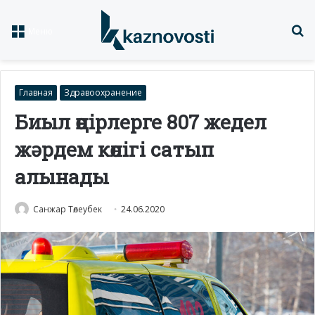
Із
Меню
Главная
Здравоохранение
Биыл өңірлерге 807 жедел
жәрдем көлігі сатып
алынады
Санжар Төлеубек
24.06.2020