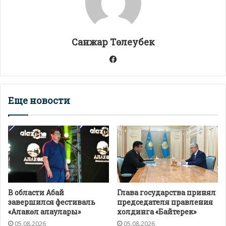
p
m
o
в
p
k
и
т
Санжар Төлеубек
ь
Facebook
Еще новости
В области Абай
Глава государства принял
завершился фестиваль
председателя правления
«Алакөл алаулары»
холдинга «Байтерек»
05.08.2026
05.08.2026