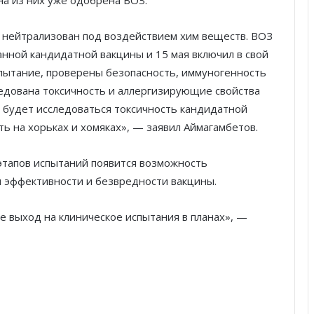
на из них уже одобрена ВОЗ.
 нейтрализован под воздействием хим веществ. ВОЗ
нной кандидатной вакцины и 15 мая включил в свой
спытание, проверены безопасность, иммуногенность
ледована токсичность и аллергизирующие свойства
 будет исследоваться токсичность кандидатной
ь на хорьках и хомяках», — заявил Аймагамбетов.
 этапов испытаний появится возможность
 эффективности и безвредности вакцины.
е выход на клиническое испытания в планах», —