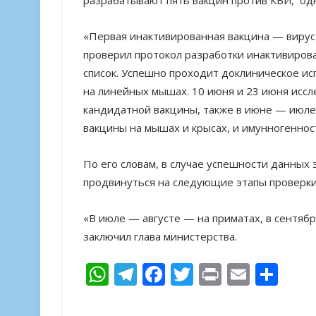
разрабатывают пять вакцин против КВИ, од
«Первая инактивированная вакцина — вирус
проверил протокол разработки инактивирова
список. Успешно проходит доклиническое и
на линейных мышах. 10 июня и 23 июня исс
кандидатной вакцины, также в июне — июле
вакцины на мышах и крысах, и имунногенност
По его словам, в случае успешности данных
продвинуться на следующие этапы проверки
«В июле — августе — на приматах, в сентябр
заключил глава министерства.
W
T
F
T
Pr
E
О
h
el
ac
w
in
m
т