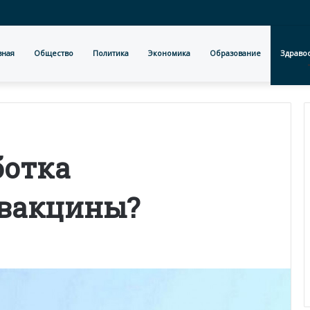
вная
Общество
Политика
Экономика
Образование
Здраво
ботка
 вакцины?