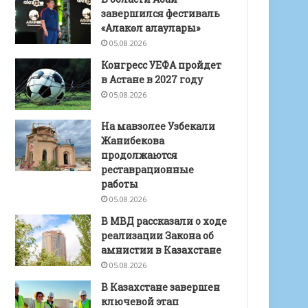
завершился фестиваль
«Алакөл алаулары»
05.08.2026
Конгресс УЕФА пройдет
в Астане в 2027 году
05.08.2026
На мавзолее Узбекали
Жанибекова
продолжаются
реставрационные
работы
05.08.2026
В МВД рассказали о ходе
реализации Закона об
амнистии в Казахстане
05.08.2026
В Казахстане завершен
ключевой этап