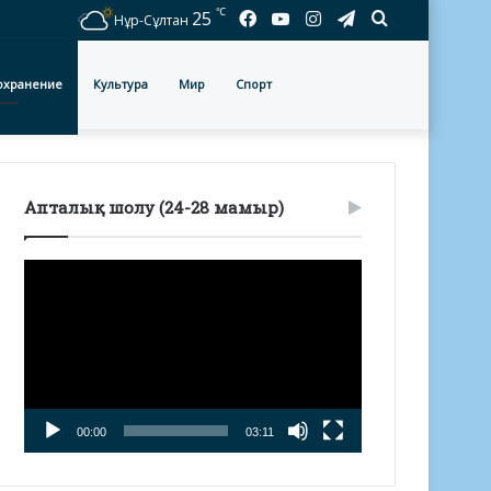
℃
Facebook
YouTube
Instagram
Telegram
Іздеу
25
Нұр-Сұлтан
охранение
Культура
Мир
Спорт
Апталық шолу (24-28 мамыр)
Видеоплеер
00:00
03:11