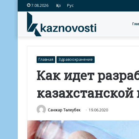
Қаз
Рус
7.08.2026
Гла
Главная
Здравоохранение
Как идет разра
казахстанской
Санжар Төлеубек
19.06.2020