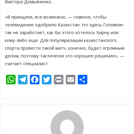
Виктора Демьяненко.
«В принципе, все возможно, — главное, чтобы
телевидение одобрило Казахстан. Но здесь Головкин
так не заработает, как бы этого хотелось Хирну или
кому-либо еще. Для популяризации казахстанского
спорта провести такой матч, конечно, будет огромным
делом, поэтому тактически это хорошее решение», —
считает специалист.
W
T
F
T
Pr
E
О
h
el
ac
w
in
m
т
at
e
e
itt
t
ai
п
s
gr
b
er
l
р
A
a
o
а
p
m
o
в