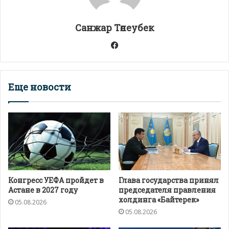
p
k
и
т
Санжар Төлеубек
ь
Facebook
Еще новости
Конгресс УЕФА пройдет в
Глава государства принял
Астане в 2027 году
председателя правления
холдинга «Байтерек»
05.08.2026
05.08.2026