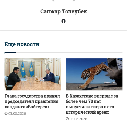
т
Санжар Төлеубек
ь
Facebook
Еще новости
Глава государства принял
В Казахстане впервые за
председателя правления
более чем 70 лет
холдинга «Байтерек»
выпустили тигра в его
исторический ареал
05.08.2026
03.08.2026