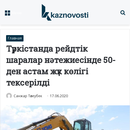
Із
Меню
Главная
Түркістанда рейдтік
шаралар нәтежиесінде 50-
ден астам жүк көлігі
тексерілді
Санжар Төлеубек
17.06.2020