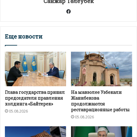
Санжар Төлеубек
ь
Facebook
Еще новости
Глава государства принял
На мавзолее Узбекали
председателя правления
Жанибекова
холдинга «Байтерек»
продолжаются
реставрационные работы
05.08.2026
05.08.2026