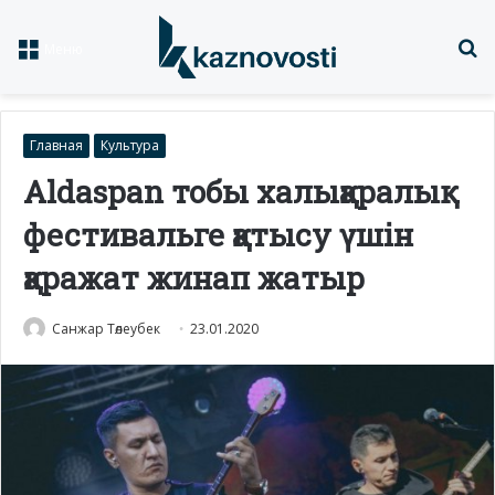
Із
Меню
Главная
Культура
Aldaspan тобы халықаралық
фестивальге қатысу үшін
қаражат жинап жатыр
Санжар Төлеубек
23.01.2020