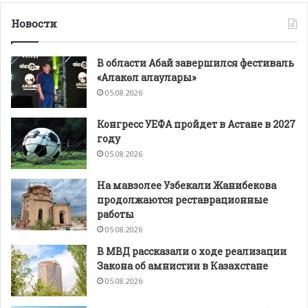
Новости
В области Абай завершился фестиваль
«Алакөл алаулары»
05.08.2026
Конгресс УЕФА пройдет в Астане в 2027
году
05.08.2026
На мавзолее Узбекали Жанибекова
продолжаются реставрационные
работы
05.08.2026
В МВД рассказали о ходе реализации
Закона об амнистии в Казахстане
05.08.2026