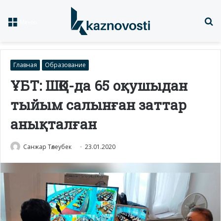
Із
Меню
Главная
Образование
ҰБТ: ШҚО-да 65 оқушыдан
тыйым салынған заттар
анықталған
Санжар Төлеубек
23.01.2020