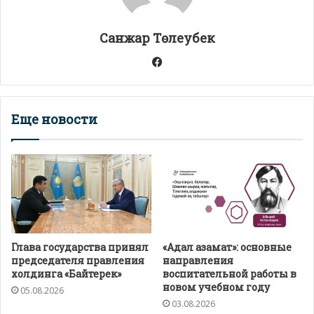
p
k
и
т
Санжар Төлеубек
ь
Facebook
Еще новости
Глава государства принял
«Адал азамат»: основные
председателя правления
направления
холдинга «Байтерек»
воспитательной работы в
новом учебном году
05.08.2026
03.08.2026